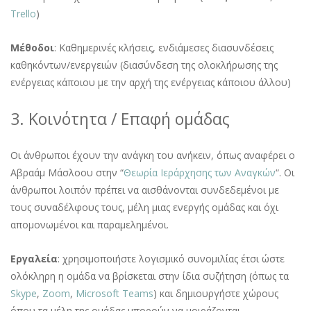
Trello
)
Μέθοδοι
: Καθημερινές κλήσεις, ενδιάμεσες διασυνδέσεις
καθηκόντων/ενεργειών (διασύνδεση της ολοκλήρωσης της
ενέργειας κάποιου με την αρχή της ενέργειας κάποιου άλλου)
3. Κοινότητα / Επαφή ομάδας
Οι άνθρωποι έχουν την ανάγκη του ανήκειν, όπως αναφέρει ο
Αβραάμ Μάσλοου στην “
Θεωρία Ιεράρχησης των Αναγκών
“. Οι
άνθρωποι λοιπόν πρέπει να αισθάνονται συνδεδεμένοι με
τους συναδέλφους τους, μέλη μιας ενεργής ομάδας και όχι
απομονωμένοι και παραμελημένοι.
Εργαλεία
: χρησιμοποιήστε λογισμικό συνομιλίας έτσι ώστε
ολόκληρη η ομάδα να βρίσκεται στην ίδια συζήτηση (όπως τα
Skype
,
Zoom
,
Microsoft Teams
) και δημιουργήστε χώρους
όπου τα μέλη της ομάδας μπορούν να μοιράζονται