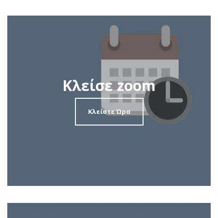
Κλείσε zoom
Κλείστε Ώρα