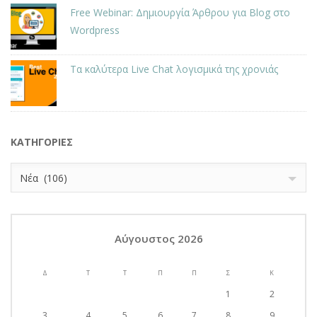
Free Webinar: Δημιουργία Άρθρου για Blog στο
Wordpress
Τα καλύτερα Live Chat λογισμικά της χρονιάς
KΑΤΗΓΟΡΊΕΣ
Kατηγορίες
Νέα (106)
Αύγουστος 2026
Δ
Τ
Τ
Π
Π
Σ
Κ
1
2
3
4
5
6
7
8
9