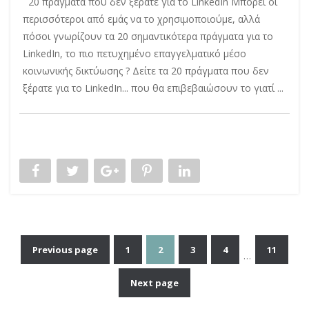
20 πράγματα που δεν ξέρατε για το LinkedIn Μπορεί οι
περισσότεροι από εμάς να το χρησιμοποιούμε, αλλά
πόσοι γνωρίζουν τα 20 σημαντικότερα πράγματα για το
LinkedIn, το πιο πετυχημένο επαγγελματικό μέσο
κοινωνικής δικτύωσης ? Δείτε τα 20 πράγματα που δεν
ξέρατε για το LinkedIn... που θα επιβεβαιώσουν το γιατί ...
Previous page
1
2
3
4
11
…
Πλοήγηση
Next page
άρθρων